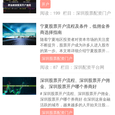
的资金门槛和风险，配资交易因此成为许
开户
多中小投资者的选....
阅读：
199
栏目：
深圳股票配资门户
宁夏股票开户流程及条件，低佣金券
商选择指南
随着宁夏地区投资者对资本市场的关注度
不断提升，股票开户成为许多人进入股市
的第一步。本文将详细介绍宁夏股票开户
的具体流程、所需条件，并提供低佣金券
深圳股票配资门户
商的选择指南，帮....
阅读：
87
栏目：
深圳配资平台网
深圳股票开户流程、深圳股票开户佣
金、深圳股票开户哪个券商好
# 深圳股票开户流程、深圳股票开户佣金、
深圳股票开户哪个券商好 在深圳这座金融
活跃的城市，越来越多的人开始关注股票
投资。无论你是刚毕业的职场新人，还是
深圳股票配资门户