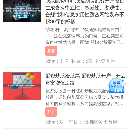
股票配资app 股指期货配资开户随机
生成含有中立性、权威性、客观性、
合规性和信息实用性适合网站发布不
超30字的标题
“高杠杆，高回报”、“快速实现财富自由”
——这些充满诱惑力的口号，正在某些网
络角落悄然传播，围绕“股指期货配资开户”
的服务如野草般蔓延。在股市波动加剧的
股指
当下，一....
阅读：
117
栏目：
深圳配资网站
配资炒股给股票 配资炒股开户：开启
财富增值之路
配资炒股是一种杠杆炒股方式配资炒股给
股票，通过向配资公司借入资金，放大投
资者的资金规模，从而提高收益率。配资
炒股开户是开启财富增值之路的重要一
开户
步。 * **配资....
阅读：
81
栏目：
深圳配资平台网