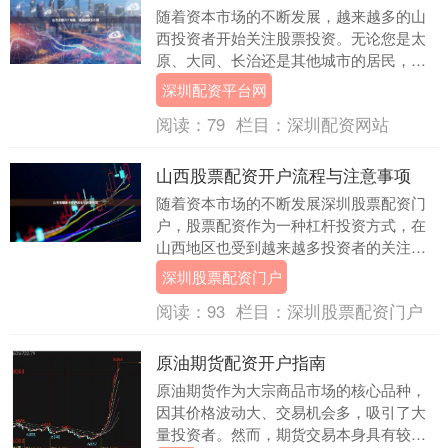
随着资本市场的不断发展，越来越多的山
西投资者开始关注股票投资。无论您是太
原、大同、长治还是其他城市的居民，掌
握正确的开户方法、选择低佣金渠道，都
深圳配资平台网
是开启投资之旅的....
阅读：
79
栏目：
深圳配资网站
山西股票配资开户流程与注意事项
随着资本市场的不断发展深圳股票配资门
户，股票配资作为一种杠杆投资方式，在
山西地区也受到越来越多投资者的关注。
无论是太原、大同、运城还是其他城市的
深圳股票配资门户
股民，了解正规的....
阅读：
93
栏目：
深圳股票配资门户
原油期货配资开户指南
原油期货作为大宗商品市场的核心品种，
因其价格波动大、交易机会多，吸引了大
量投资者。然而，期货交易本身具有较高