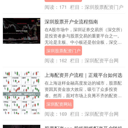
有一定积蓄....
阅读：
171
栏目：
深圳股票配资门户
深圳股票开户全流程指南
在A股市场中，深圳证券交易所（深交所）
是投资者参与股票交易的重要平台之一。
无论是主板、中小板还是创业板，深交所
都承载着大量优质上市公司的交易需求。
深圳股票配资门户
对于想要进入股....
阅读：
162
栏目：
深圳配资平台网
上海配资开户流程｜正规平台如何选
在上海这样金融高度发达的城市，股票配
资因其资金放大效应，吸引了众多投资
者。然而，面对市场上良莠不齐的配资平
台，如何安全、高效地完成开户，并筛选
深圳配资网站
出正规可靠的机构，....
阅读：
169
栏目：
深圳配资平台网