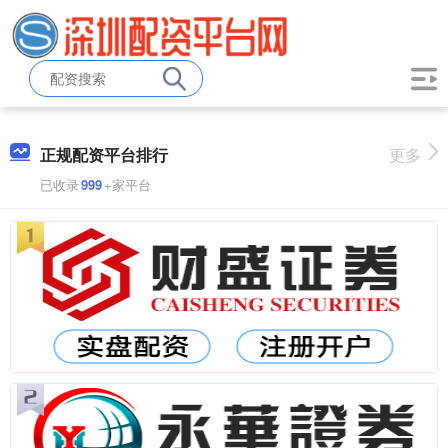
正规配资平台排行
更多
已收录
999
+家平台