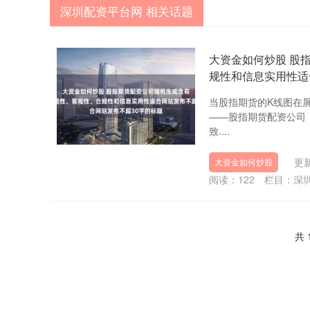
深圳配资平台网 相关话题
大资金如何炒股 股
规性和信息实用性适
当股指期货的K线图在
——股指期货配资公司
致....
更新
大资金如何炒股
阅读：
122
栏目：
深
共 