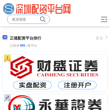
正规配资平台排行
更多
已收录
999
+家平台